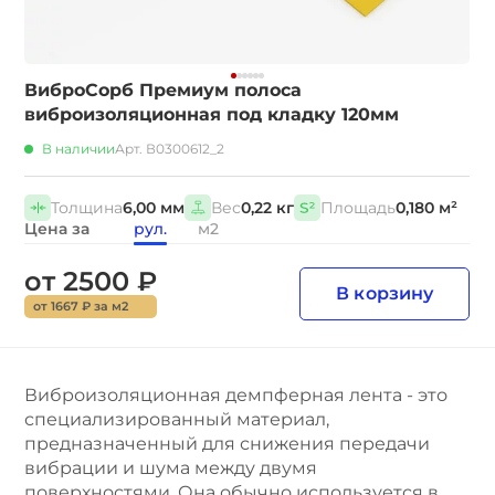
ВиброСорб Премиум полоса
виброизоляционная под кладку 120мм
В наличии
Арт. В0300612_2
Толщина
6,00 мм
Вес
0,22 кг
Площадь
0,180 м²
Цена за
рул.
м2
от 2500 ₽
В корзину
от 1667 ₽ за м2
Виброизоляционная демпферная лента - это
специализированный материал,
предназначенный для снижения передачи
вибрации и шума между двумя
поверхностями. Она обычно используется в