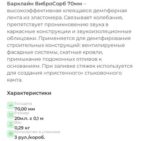
Барклайн ВиброСорб 70мм
–
высокоэффективная клеящаяся демпферная
лента из эластомера. Связывает колебания,
препятствует проникновению звука в
каркасные конструкции и звукоизоляционные
облицовки. Применяется для демпфирования
строительных конструкций: вентилируемые
фасадные системы, скатные кровли,
примыкание подоконных отливов к
основаниям. При заливке стяжек используется
для создания «пристенного» стыковочного
канта.
Характеристики
Толщина
70,00 мм
Размер
20м.п. х 0,1 м
Вес
0,29 кг
Количество в упаковке
3 рул./короб.