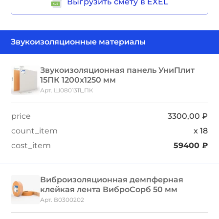
Выгрузить смету в EXEL
Звукоизоляционная панель УниПлит
15ПК 1200x1250 мм
Арт. Ш0801311_ПК
3300,00
₽
x
18
59400
₽
Виброизоляционная демпферная
клейкая лента ВиброСорб 50 мм
Арт. В0300202