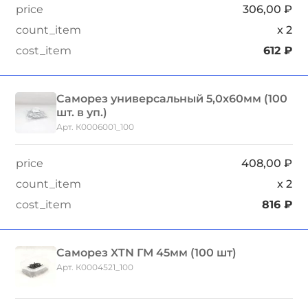
306,00
₽
x
2
612
₽
Саморез универсальный 5,0х60мм (100
шт. в уп.)
Арт. К0006001_100
408,00
₽
x
2
816
₽
Саморез XTN ГМ 45мм (100 шт)
Арт. К0004521_100