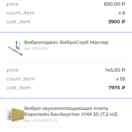
650,00
₽
x
6
3900
₽
Виброподвес ВиброСорб Мастер
Арт. К1002001
145,00
₽
x
55
7975
₽
Вибро-звукопоглощающая плита
Барклайн БасАкустик УНИ 20 (7,2 м2)
Арт. АП0402011_10