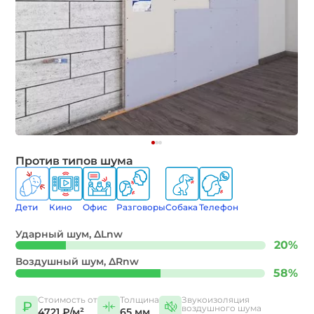
Против типов шума
Дети
Кино
Офис
Разговоры
Собака
Телефон
Ударный шум, ∆Lnw
20%
Воздушный шум, ∆Rnw
58%
Стоимость от
Толщина
Звукоизоляция
воздушного шума
4721 ₽/м²
65 мм