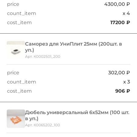
4300,00
₽
x
4
17200
₽
Саморез для УниПлит 25мм (200шт. в
уп.)
Арт. К0002501_200
302,00
₽
x
3
906
₽
Дюбель универсальный 6х52мм (100 шт.
в уп.)
Арт. К0065202_100