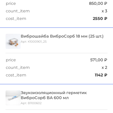
850,00
₽
x
3
2550
₽
Виброшайба ВиброСорб 18 мм (25 шт.)
Арт. К1000901_25
571,00
₽
x
2
1142
₽
Звукоизоляционный герметик
ВиброСорб ВА 600 мл
Арт. В1100602