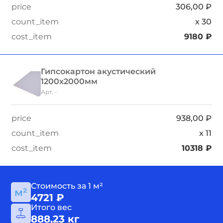
306,00
₽
x
30
9180
₽
Гипсокартон акустический
1200х2000мм
Арт. -
938,00
₽
x
11
10318
₽
Стоимость за 1 м²
4721
₽
Итого вес
888,23
кг