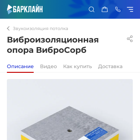
0
Звукоизоляция потолка
Виброизоляционная
опора ВиброСорб
Описание
Видео
Как купить
Доставка