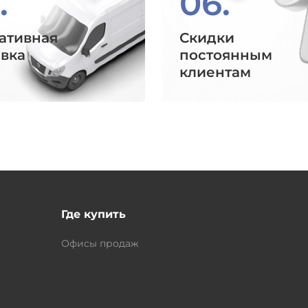
.
06.
ативная
Скидки
авка
постоянным
клиентам
Где купить
Офисы продаж