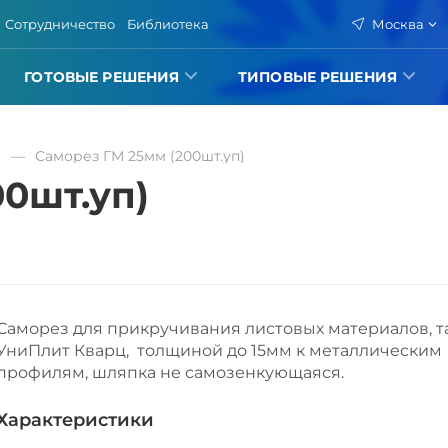
Сотрудничество
Библиотека
Москва
ГОТОВЫЕ РЕШЕНИЯ
ТИПОВЫЕ РЕШЕНИЯ
е
Саморез ГМ 25мм (200шт.уп)
0шт.уп)
Саморез для прикручивания листовых материалов, та
УниПлит Кварц, толщиной до 15мм к металлическим
профилям, шляпка не самозенкующаяся.
Характеристики