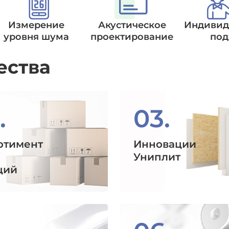
Измерение
Акустическое
Индивид
уровня шума
проектирование
под
ества
.
03.
ртимент
Инновации
Униплит
ций