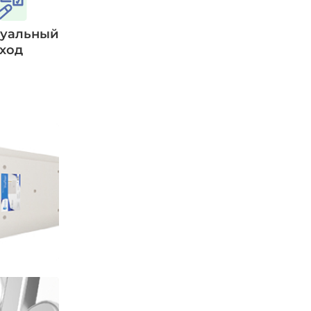
уальный
ход