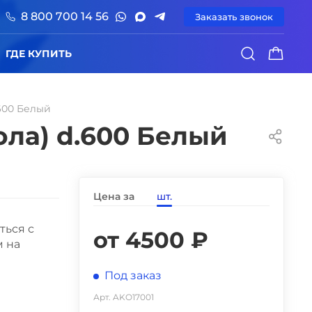
8 800 700 14 56
Заказать звонок
0
ГДЕ КУПИТЬ
.600 Белый
ола) d.600 Белый
Цена за
шт.
ться с
от 4500 ₽
 на
Под заказ
Арт. AKO17001