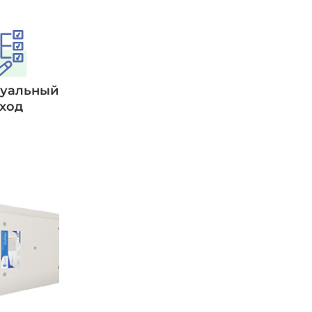
уальный
ход