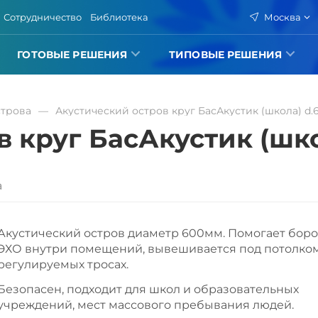
Сотрудничество
Библиотека
Москва
ГОТОВЫЕ РЕШЕНИЯ
ТИПОВЫЕ РЕШЕНИЯ
строва
Акустический остров круг БасАкустик (школа) d
в круг БасАкустик (шк
а
Акустический остров диаметр 600мм. Помогает боро
ЭХО внутри помещений, вывешивается под потолком
регулируемых тросах.
Безопасен, подходит для школ и образовательных
учреждений, мест массового пребывания людей.