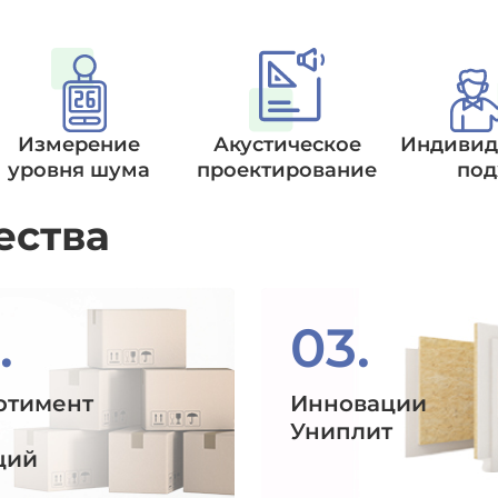
Измерение
Акустическое
Индивид
уровня шума
проектирование
под
ества
.
03.
ртимент
Инновации
Униплит
ций