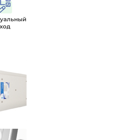
уальный
ход