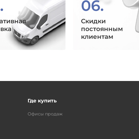
.
06.
ативная
Скидки
авка
постоянным
клиентам
Где купить
Офисы продаж