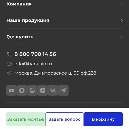
Компания
Наша продукция
Где купить
8 800 700 14 56
info@barklain.ru
Москва, Дмитровское ш.60 оф.228
©2026 Барклайн с 2017 г.
Политика конфиденциальности
Заказать монтаж
Задать вопрос
В корзину
разработка и сопровождение сайта
toDEV